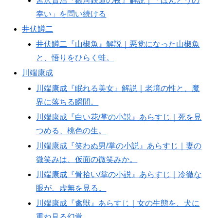
宮沢賢治『銀河鉄道の夜』解説｜「ほんとうの
幸い」を問い続ける
井伏鱒二
井伏鱒二『山椒魚』解説｜悪党になった山椒魚
と、悟りをひらく蛙。
川端康成
川端康成『眠れる美女』解説｜老境の性と、魔
界に落ちる瞬間。
川端康成『白い花/掌の小説』あらすじ｜死を見
つめる、桃色の生。
川端康成『笑わぬ男/掌の小説』あらすじ｜妻の
微笑みは、仮面の微笑みか。
川端康成『骨拾い/掌の小説』あらすじ｜冷徹な
眼が、虚無を見る。
川端康成『禽獣』あらすじ｜女の生態を、犬に
重ね見る幻覚。