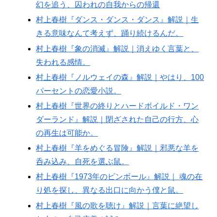
幻を追う、囚われの自我からの帰還
村上春樹『ダンス・ダンス・ダンス』解説｜生
きる意味なんて考えず、踊り続けるんだ。
村上春樹『象の消滅』解説｜消えゆく言葉と、
失われる感情。
村上春樹『ノルウェイの森』解説｜やはり、100
パーセントの恋愛小説。
村上春樹『世界の終りとハードボイルド・ワン
ダーランド』解説｜閉ざされた自己の行方、心
の再生は可能か。
村上春樹『羊をめぐる冒険』解説｜邪悪な羊を
呑み込み、自死を選ぶ鼠。
村上春樹『1973年のピンボール』解説｜ 魂の在
り処を探し、異なる出口に向かう僕と鼠。
村上春樹『風の歌を聴け』解説｜言葉に絶望し