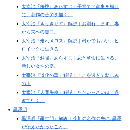
太宰治『桜桃』あらすじ｜子育てと家事を横目
に、創作の苦労を描く。
太宰治『きりぎりす』解説｜お別れします、妻
から夫への告白。
太宰治『走れメロス』解説｜愚かでもいい、ヒ
ロイックに生きる。
太宰治『斜陽』あらすじ｜恋と革命に生きる、
新しい女性の姿。
太宰治『道化の華』解説｜ここを過ぎて悲しみ
の市
太宰治『人間失格』解説｜ただいっさいは、過
ぎて行く。
黒澤明
黒澤明『羅生門』解説｜芥川の名作の先に､黒澤
が伝えたかったこと。