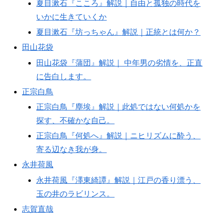
夏目漱石『こころ』解説｜自由と孤独の時代を
いかに生きていくか
夏目漱石『坊っちゃん』解説｜正統とは何か？
田山花袋
田山花袋『蒲団』解説｜ 中年男の劣情を、正直
に告白します。
正宗白鳥
正宗白鳥『塵埃』解説｜此処ではない何処かを
探す、不確かな自己。
正宗白鳥『何処へ』解説｜ニヒリズムに酔う、
寄る辺なき我が身。
永井荷風
永井荷風『濹東綺譚』解説｜江戸の香り漂う、
玉の井のラビリンス。
志賀直哉