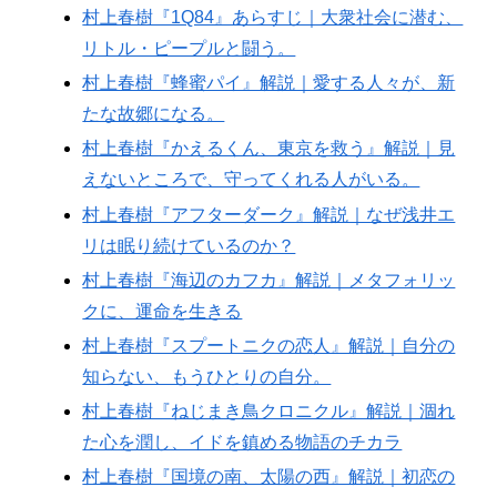
村上春樹『1Q84』あらすじ｜大衆社会に潜む、
リトル・ピープルと闘う。
村上春樹『蜂蜜パイ』解説｜愛する人々が、新
たな故郷になる。
村上春樹『かえるくん、東京を救う』解説｜見
えないところで、守ってくれる人がいる。
村上春樹『アフターダーク』解説｜なぜ浅井エ
リは眠り続けているのか？
村上春樹『海辺のカフカ』解説｜メタフォリッ
クに、運命を生きる
村上春樹『スプートニクの恋人』解説｜自分の
知らない、もうひとりの自分。
村上春樹『ねじまき鳥クロニクル』解説｜涸れ
た心を潤し、イドを鎮める物語のチカラ
村上春樹『国境の南、太陽の西』解説｜初恋の