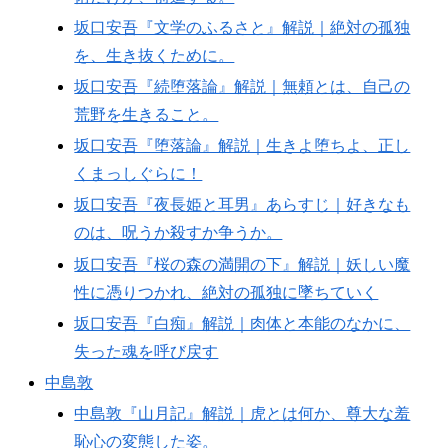
坂口安吾『文学のふるさと』解説｜絶対の孤独
を、生き抜くために。
坂口安吾『続堕落論』解説｜無頼とは、自己の
荒野を生きること。
坂口安吾『堕落論』解説｜生きよ堕ちよ、正し
くまっしぐらに！
坂口安吾『夜長姫と耳男』あらすじ｜好きなも
のは、呪うか殺すか争うか。
坂口安吾『桜の森の満開の下』解説｜妖しい魔
性に憑りつかれ、絶対の孤独に墜ちていく
坂口安吾『白痴』解説｜肉体と本能のなかに、
失った魂を呼び戻す
中島敦
中島敦『山月記』解説｜虎とは何か、尊大な羞
恥心の変態した姿。