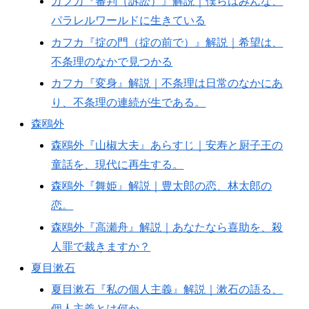
カフカ『審判（訴訟）』解説｜僕らはみんな、
パラレルワールドに生きている
カフカ『掟の門（掟の前で）』解説｜希望は、
不条理のなかで見つかる
カフカ『変身』解説｜不条理は日常のなかにあ
り、不条理の連続が生である。
森鴎外
森鴎外『山椒大夫』あらすじ｜安寿と厨子王の
童話を、現代に再生する。
森鴎外『舞姫』解説｜豊太郎の恋、林太郎の
恋。
森鴎外『高瀬舟』解説｜あなたなら喜助を、殺
人罪で裁きますか？
夏目漱石
夏目漱石『私の個人主義』解説｜漱石の語る、
個人主義とは何か。