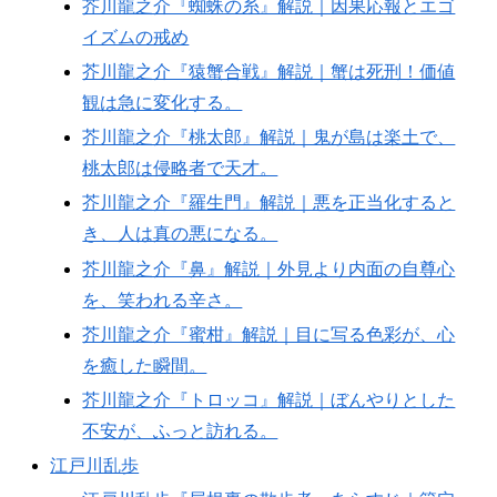
芥川龍之介『蜘蛛の糸』解説｜因果応報とエゴ
イズムの戒め
芥川龍之介『猿蟹合戦』解説｜蟹は死刑！価値
観は急に変化する。
芥川龍之介『桃太郎』解説｜鬼が島は楽土で、
桃太郎は侵略者で天才。
芥川龍之介『羅生門』解説｜悪を正当化すると
き、人は真の悪になる。
芥川龍之介『鼻』解説｜外見より内面の自尊心
を、笑われる辛さ。
芥川龍之介『蜜柑』解説｜目に写る色彩が、心
を癒した瞬間。
芥川龍之介『トロッコ』解説｜ぼんやりとした
不安が、ふっと訪れる。
江戸川乱歩