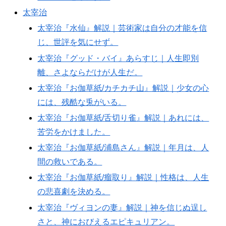
太宰治
太宰治『水仙』解説｜芸術家は自分の才能を信
じ、世評を気にせず。
太宰治『グッド・バイ』あらすじ｜人生即別
離、さよならだけが人生だ。
太宰治『お伽草紙/カチカチ山』解説｜少女の心
には、残酷な兎がいる。
太宰治『お伽草紙/舌切り雀』解説｜あれには、
苦労をかけました。
太宰治『お伽草紙/浦島さん』解説｜年月は、人
間の救いである。
太宰治『お伽草紙/瘤取り』解説｜性格は、人生
の悲喜劇を決める。
太宰治『ヴィヨンの妻』解説｜神を信じぬ逞し
さと、神におびえるエピキュリアン。