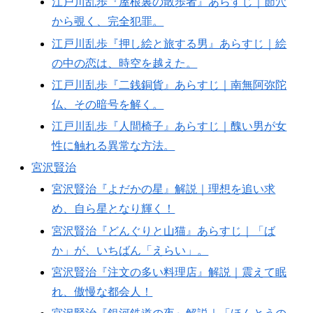
江戸川乱歩『屋根裏の散歩者』あらすじ｜節穴
から覗く、完全犯罪。
江戸川乱歩『押し絵と旅する男』あらすじ｜絵
の中の恋は、時空を越えた。
江戸川乱歩『二銭銅貨』あらすじ｜南無阿弥陀
仏、その暗号を解く。
江戸川乱歩『人間椅子』あらすじ｜醜い男が女
性に触れる異常な方法。
宮沢賢治
宮沢賢治『よだかの星』解説｜理想を追い求
め、自ら星となり輝く！
宮沢賢治『どんぐりと山猫』あらすじ｜「ば
か」が、いちばん「えらい」。
宮沢賢治『注文の多い料理店』解説｜震えて眠
れ、傲慢な都会人！