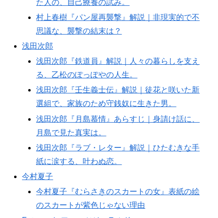
た人の、自己療養の試み。
村上春樹『パン屋再襲撃』解説｜非現実的で不
思議な、襲撃の結末は？
浅田次郎
浅田次郎『鉄道員』解説｜人々の暮らしを支え
る、乙松のぽっぽやの人生。
浅田次郎『壬生義士伝』解説｜徒花と咲いた新
選組で、家族のため守銭奴に生きた男。
浅田次郎『月島慕情』あらすじ｜身請け話に、
月島で見た真実は。
浅田次郎『ラブ・レター』解説｜ひたむきな手
紙に涙する、叶わぬ恋。
今村夏子
今村夏子『むらさきのスカートの女』表紙の絵
のスカートが紫色じゃない理由