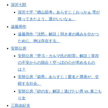
深沢七郎
深沢七平『楢山節考』あらすじ｜おっかぁ 雪が
降ってきたよう、運がいいなぁ。
遠藤周作
遠藤周作『沈黙』解説｜弱き者の痛みを分かつ
ために、神は存在する。
安部公房
安部公房『壁‐S・カルマ氏の犯罪』解説｜実存
の不安からの脱出！空っぽの心が求めるもの
は？
安部公房『箱男』あらすじ｜匿名と贋者が、交
錯する社会。
安部公房『砂の女』解説｜逃げたい男 vs. 巣ごも
り女
三島由紀夫