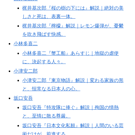
梶井基次郎『桜の樹の下には』解説｜絶対の美
しさと死は、表裏一体。
梶井基次郎『檸檬』解説｜レモン爆弾が、憂鬱
を吹き飛ばす快感。
小林多喜二
小林多喜二『蟹工船』あらすじ｜地獄の虐使
に、決起する人々。
小津安二郎
小津安二郎『東京物語』解説｜変わる家族の形
と、恒常なる日本人の心。
坂口安吾
坂口安吾『特攻隊に捧ぐ』解説｜殉国の情熱
と、至情に散る尊厳。
坂口安吾『日本文化私観』解説｜人間のいる芸
術だけが、前進する。