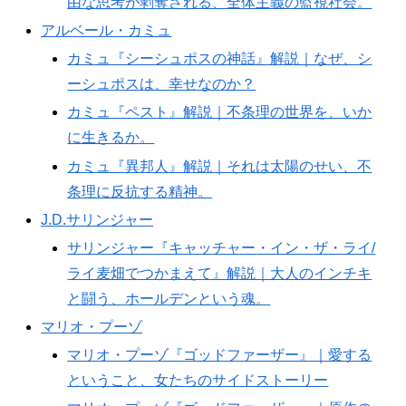
由な思考が剥奪される、全体主義の監視社会。
アルベール・カミュ
カミュ『シーシュポスの神話』解説｜なぜ、シ
ーシュポスは、幸せなのか？
カミュ『ペスト』解説｜不条理の世界を、いか
に生きるか。
カミュ『異邦人』解説｜それは太陽のせい、不
条理に反抗する精神。
J.D.サリンジャー
サリンジャー『キャッチャー・イン・ザ・ライ/
ライ麦畑でつかまえて』解説｜大人のインチキ
と闘う、ホールデンという魂。
マリオ・プーゾ
マリオ・プーゾ『ゴッドファーザー』｜愛する
ということ、女たちのサイドストーリー