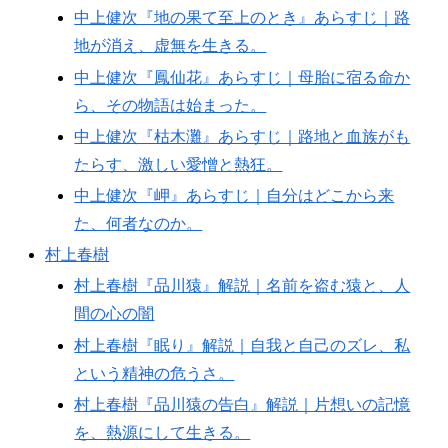
中上健次『地の果て至上のとき』あらすじ｜路
地が消え、虚無を生きる。
中上健次『鳳仙花』あらすじ｜母胎に宿る命か
ら、その物語は始まった。
中上健次『枯木灘』あらすじ｜路地と血族がも
たらす、激しい愛憎と熱狂。
中上健次『岬』あらすじ｜自分はどこから来
た、何者なのか。
村上春樹
村上春樹『品川猿』解説｜名前を盗む猿と、人
間の心の闇
村上春樹『眠り』解説｜自我と自己のズレ、私
という精神の危うさ。
村上春樹『品川猿の告白』解説｜片想いの記憶
を、熱源にして生きる。