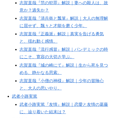
志賀直哉『范の犯罪』解説｜妻への殺人は、故
意か？過失か？
志賀直哉『清兵衛と瓢箪』解説｜大人の無理解
に屈せず、飄々と才能を磨く少年。
志賀直哉『正義派』解説｜真実を告げる勇気
と、揺れ動く感情。
志賀直哉『流行感冒』解説｜パンデミックの時
にこそ、寛容の大切さ学ぶ。
志賀直哉『城の崎にて』解説｜生から死を見つ
める、静かなる思索。
志賀直哉『小僧の神様』解説｜少年の冒険心
と、大人の思いやり。
武者小路実篤
武者小路実篤『友情』解説｜恋愛と友情の葛藤
に、辿り着いた結末は？