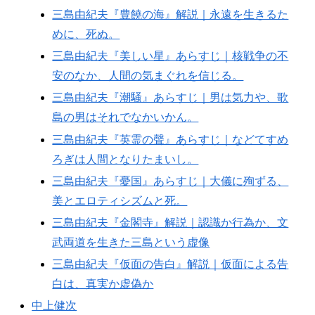
三島由紀夫『豊饒の海』解説｜永遠を生きるた
めに、死ぬ。
三島由紀夫『美しい星』あらすじ｜核戦争の不
安のなか、人間の気まぐれを信じる。
三島由紀夫『潮騒』あらすじ｜男は気力や、歌
島の男はそれでなかいかん。
三島由紀夫『英霊の聲』あらすじ｜などてすめ
ろぎは人間となりたまいし。
三島由紀夫『憂国』あらすじ｜大儀に殉ずる、
美とエロティシズムと死。
三島由紀夫『金閣寺』解説｜認識か行為か、文
武両道を生きた三島という虚像
三島由紀夫『仮面の告白』解説｜仮面による告
白は、真実か虚偽か
中上健次