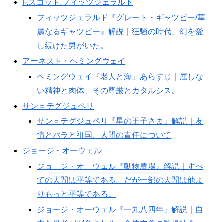
F.スコット.フィッツジェラルド
フィッツジェラルド『グレート・ギャツビー/華
麗なるギャツビー』解説｜狂騒の時代、幻を愛
し続けた男がいた。
アーネスト・ヘミングウェイ
ヘミングウェイ『老人と海』あらすじ｜屈しな
い精神と肉体、その尊厳とカタルシス。
サン＝テグジュペリ
サン＝テグジュペリ『星の王子さま』解説｜友
情とバラと祖国、人間の責任について
ジョージ・オーウェル
ジョージ・オーウェル『動物農場』解説｜すべ
ての人間は平等である。だが一部の人間は他よ
りもっと平等である。
ジョージ・オーウェル『一九八四年』解説｜自