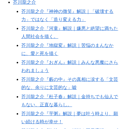
芥川龍之介
芥川龍之介『神神の微笑』解説｜「破壊する
力」ではなく「造り変える力」
芥川龍之介『河童』解説｜嫌悪と絶望に満ちた
人間社会を描く。
芥川龍之介『地獄変』解説｜苦悩のまんなか
に、愛と死を描く
芥川龍之介『おぎん』解説｜みんな悪魔にさら
われましょう
芥川龍之介『藪の中』その真相に涙する「文芸
的な、余りに文芸的な」嘘
芥川龍之介『杜子春』解説｜金持ちでも仙人で
もない、正直な暮らし。
芥川龍之介『芋粥』解説｜夢は叶う時より、願
い続ける時が幸せ！