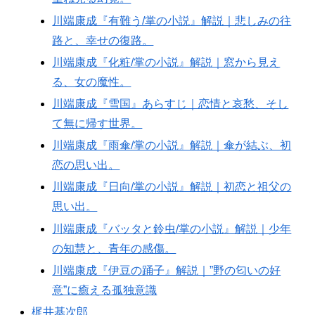
川端康成『有難う/掌の小説』解説｜悲しみの往
路と、幸せの復路。
川端康成『化粧/掌の小説』解説｜窓から見え
る、女の魔性。
川端康成『雪国』あらすじ｜恋情と哀愁、そし
て無に帰す世界。
川端康成『雨傘/掌の小説』解説｜傘が結ぶ、初
恋の思い出。
川端康成『日向/掌の小説』解説｜初恋と祖父の
思い出。
川端康成『バッタと鈴虫/掌の小説』解説｜少年
の知慧と、青年の感傷。
川端康成『伊豆の踊子』解説｜”野の匂いの好
意”に癒える孤独意識
梶井基次郎