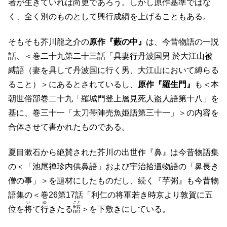
者が生きていれば尚更であろう。しかし原作基準ではな
く、全く別のものとして興行成績を上げることもある。
そもそも芥川龍之介の
原作『藪の中』
は、今昔物語の一説
話、＜巻二十九第二十三話「具妻行丹波国男 於大江山被
縛語（妻を具して丹波国に行く男、大江山において縛らる
ること）＞にあるとされているし、
原作『羅生門』
も＜本
朝世俗部巻二十九「羅城門登上層見死人盗人語第十八」を
基に、巻三十一「太刀帯陣売魚姫語第三十一」＞の内容を
合体させて書かれたものである。
夏目漱石から絶賛された芥川の出世作『鼻』は今昔物語集
の＜「池尾禅珍内供鼻語」および宇治拾遺物語の「鼻長き
僧の事」＞を題材にしたものだし、続く『芋粥』も今昔物
語集の＜巻26第17話「利仁の将軍若き時京より敦賀に五
い
ゆ
こと
位を
将
て
行
きたる
語
＞を下敷きにしている。