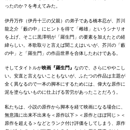
ったのか？を考えてみた。
伊丹万作（伊丹十三の父親）の弟子である橋本忍が、芥川
龍之介「藪の中」にヒントを得て「雌雄」というシナリオ
を上げ、そこに黒澤明が「羅生門」の要素を加えたとの経
緯らしい。本歌取りと言えば聞こえはいいが、芥川の「藪
の中」と「羅生門」の作品世界を合体したわけである。
そしてタイトルが
映画『羅生門』
なので、さらにややこし
い。安直と言えないこともないが、ふたつの作品は主題が
全く異なるので一本の脚本にするためには、偉大な原作に
泥を塗らないものに仕上げる苦労があったことだろう。
私たちは、小説の原作から脚本を経て映画になる場合に、
無意識に出来不出来を＜原作以下＞＜原作とほぼ同じ＞＜
原作を超える＞などとランク付け評価をしてしまう、原作