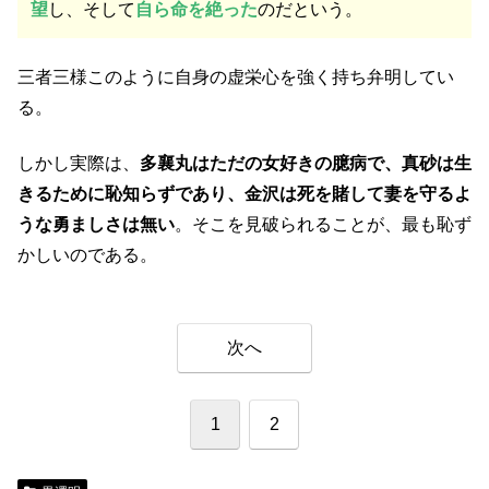
望
し、そして
自ら命を絶った
のだという。
三者三様このように自身の虚栄心を強く持ち弁明してい
る。
しかし実際は、
多襄丸はただの女好きの臆病で、真砂は生
きるために恥知らずであり、金沢は死を賭して妻を守るよ
うな勇ましさは無い
。そこを見破られることが、最も恥ず
かしいのである。
次へ
1
2