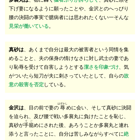
下げ妻になるように願ったことや、金沢とのへっぴり
腰の決闘の事実で臆病者には思われたくない一そんな
見栄が働いている
。
真砂は
、あくまで自分は最大の被害者という同情を集
めることと、夫の保身の情けなさに対し武士の妻であ
り恥辱を受けて自害しようとする
潔さを印象づけ
、気
がついたら短刀が夫に刺さっていたとして、自らの
故
意の殺害を否定
している。
はずかし
金沢は
、目の前で妻の
辱
めに会い、そして真砂に決闘
を迫られ、及び腰で戦い多襄丸に負けたことを恥じ、
てご
真砂が
手籠
めにされた後、あろうことか多襄丸と連れ
添うと言ったことに、自分は苦しみながらすべてに
絶