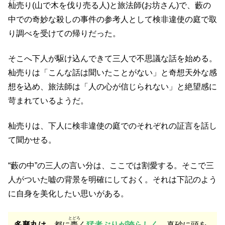
杣
売り(山で木を伐り売る人)と旅法師(お坊さん)で、藪の
中での奇妙な殺しの事件の参考人として検非違使の庭で取
り調べを受けての帰りだった。
そこへ下人が駆け込んできて三人で不思議な話を始める。
杣売りは「こんな話は聞いたことがない」と奇想天外な感
想を込め、旅法師は「人の心が信じられない」と絶望感に
苛まれているようだ。
杣売りは、下人に検非違使の庭でのそれぞれの証言を話し
て聞かせる。
“藪の中”の三人の言い分は、ここでは割愛する。そこで三
人がついた嘘の背景を明確にしておく。それは下記のよう
に自身を美化したい思いがある。
とどろ
多襄丸は
、都に
轟
く
猛者ぶりが誇らしく
、真砂に頭を