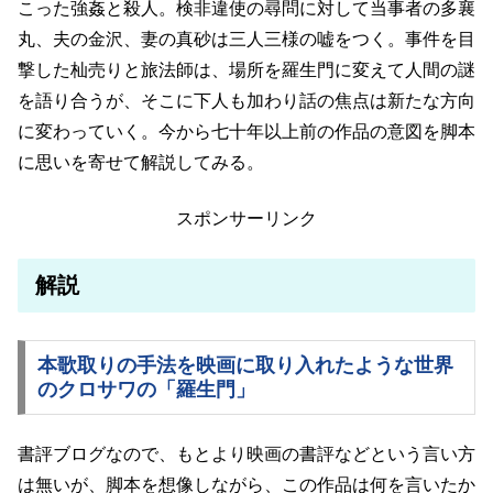
こった強姦と殺人。検非違使の尋問に対して当事者の多襄
丸、夫の金沢、妻の真砂は三人三様の嘘をつく。事件を目
撃した杣売りと旅法師は、場所を羅生門に変えて人間の謎
を語り合うが、そこに下人も加わり話の焦点は新たな方向
に変わっていく。今から七十年以上前の作品の意図を脚本
に思いを寄せて解説してみる。
スポンサーリンク
解説
本歌取りの手法を映画に取り入れたような世界
のクロサワの「羅生門」
書評ブログなので、もとより映画の書評などという言い方
は無いが、脚本を想像しながら、この作品は何を言いたか