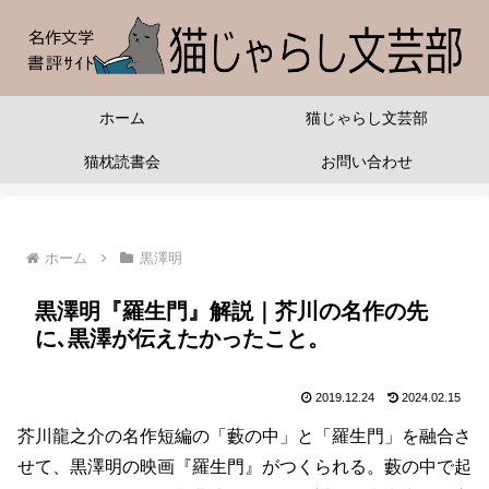
ホーム
猫じゃらし文芸部
猫枕読書会
お問い合わせ
ホーム
黒澤明
黒澤明『羅生門』解説｜芥川の名作の先
に､黒澤が伝えたかったこと。
2019.12.24
2024.02.15
芥川龍之介の名作短編の「藪の中」と「羅生門」を融合さ
せて、黒澤明の映画『羅生門』がつくられる。藪の中で起