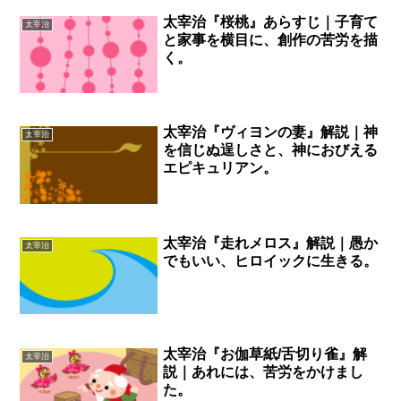
太宰治『桜桃』あらすじ｜子育て
太宰治
と家事を横目に、創作の苦労を描
く。
太宰治『ヴィヨンの妻』解説｜神
太宰治
を信じぬ逞しさと、神におびえる
エピキュリアン。
太宰治『走れメロス』解説｜愚か
太宰治
でもいい、ヒロイックに生きる。
太宰治『お伽草紙/舌切り雀』解
太宰治
説｜あれには、苦労をかけまし
た。