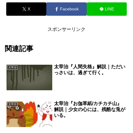
X
Facebook
LINE
スポンサーリンク
関連記事
太宰治『人間失格』解説｜ただい
太宰治
っさいは、過ぎて行く。
太宰治『お伽草紙/カチカチ山』
太宰治
解説｜少女の心には、残酷な兎が
いる。