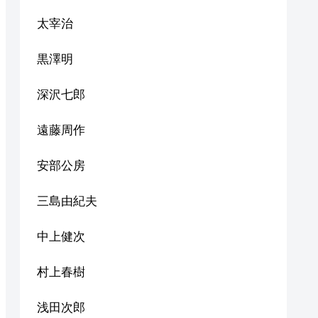
太宰治
黒澤明
深沢七郎
遠藤周作
安部公房
三島由紀夫
中上健次
村上春樹
浅田次郎