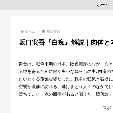
ホーム
ホーム
坂口安吾
坂口安吾『白痴』解説｜肉体と
舞台は、戦争末期の日本。敗色濃厚のなか、次々
る糧を得るために働く卑小な暮らしの中､白痴の
たいとする孤独な姿だった。戦争の狂気と破壊に
空襲が眼前に訪れる。逃げまどう人々のなかで伊
堕ちてこそ、魂の回復があると唱えた「堕落論」
スポ