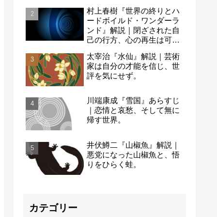
村上春樹『世界の終りとハ
ードボイルド・ワンダーラ
ンド』解説｜閉ざされた自
己の行方、心の再生は可能
か。
太宰治『水仙』解説｜芸術
家は自分の才能を信じ、世
評を気にせず。
川端康成『雪国』あらすじ
｜恋情と哀愁、そして無に
帰す世界。
井伏鱒二『山椒魚』解説｜
悪党になった山椒魚と、悟
りをひらく蛙。
カテゴリー