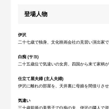
登場人物
伊沢
二十七歳で独身、文化映画会社の見習い演出家で
白痴 (サヨ)
二十五歳位で気違いの女房、四国から来て家柄が
仕立て屋夫婦 (主人夫婦)
伊沢に離れの部屋を、天井裏に母娘を間借りさせ
気違い
三十歳前後の美男子で白痴の夫、伊沢の隣人で資