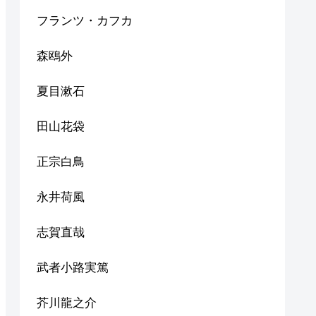
フランツ・カフカ
森鴎外
夏目漱石
田山花袋
正宗白鳥
永井荷風
志賀直哉
武者小路実篤
芥川龍之介