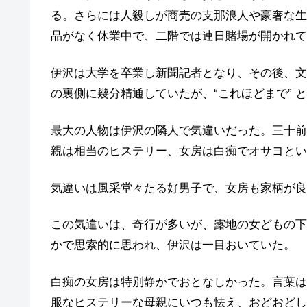
る。さらには人殺しが商売の支那浪人や豪奢な生
品がなく休業中で、二階では連日賭場が開かれて
伊沢は大学を卒業し新聞記者となり、その後、文
の裏側に幾分精通していたが、“これほどまで” 
最大の人物は伊沢の隣人で気違いだった。三十前
親は相当のヒステリー、女房は白痴でオサヨとい
気違いは風采堂々たる好男子で、女房も家柄が良
この気違いは、奇行が多いが、露地の女どもの下
かで思索的に思われ、伊沢は一目おいていた。
白痴の女房は特別静かでおとなしかった。言葉は
服なヒステリーな母親にいつも怯え、おどおどし