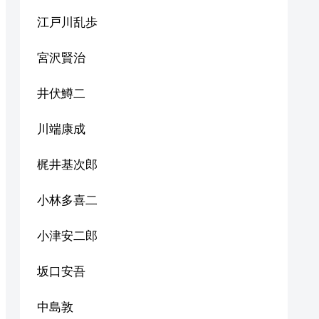
江戸川乱歩
宮沢賢治
井伏鱒二
川端康成
梶井基次郎
小林多喜二
小津安二郎
坂口安吾
中島敦