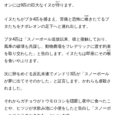
はべ
オンには9匹の巨大なイヌが
侍
ります。
わめ
イヌたちがブタ4匹を捕まえ、苦痛と恐怖に
喚
きたてるブ
タたちをナポレオンの足下へと連れ出します。
ブタ4匹は「スノーボール追放以来、彼と接触しており、
風車の破壊も共謀し、動物農場をフレデリックに渡す約束
のど
を取り交わした」と告白します。イヌたちは即座にその
喉
を食いやぶります。
次に卵をめぐる反乱未遂でメンドリ3匹が「スノーボール
が夢に出てそそのかした」と証言します。かれらも虐殺さ
れました。
それからガチョウがトウモロコシを隠匿し夜中に食べたこ
とや、ヒツジが水飲み池に小便をしたと告白し「スノーボ