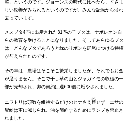
整」というのです。ジョーンズの時代に比べたら、すさま
じい改善がみられるというのですが、みんな記憶から薄れ
去っています。
メスブタ4匹に出産された31匹の子ブタは、ナポレオン自
らの教育を受けることになりました。そしてあらゆるブタ
は、どんなブタであろうと緑のリボンを尻尾につける特権
が与えられたのです。
その年は、農場はそこそこ繁栄しましたが、それでもお金
が足りません。そこで干し草の山とジャガイモの収穫の一
部が売却され、卵の契約は週600個に増やされました。
かえ
ニワトリは頭数を維持するだけのヒナさえ
孵
せず、エサの
配給は更に減じられ、油を節約するためにランプも禁止さ
れました。