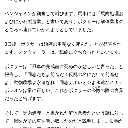
ベンジャミンが興奮して叫びます。馬車には「馬肉処理お
よびにかわ製造業」と書いてあり、ボクサーは解体業者の
ところへ連れていかれようとしていました。
3日後、ボクサーは治療の甲斐なく死んだことが発表され
ます。スクウィーラーは、臨終に立ち会ったといいます。
ボクサーは「風車の完成前に死ぬのが悲しいと言った」と
報告し、「同志たちよ前進だ！反乱の名において前進せ
よ。動物農場よ永遠なれ！同志ナポレオンよ永遠なれ！ナ
いまわ
ポレオンは常に正しい」これがボクサーの
今際
の際の言葉
だったと告げます。
そして「馬肉処理」と書かれた解体業者だという話に対し
て、獣医がその車を買い取ったのだと説明します。動物た