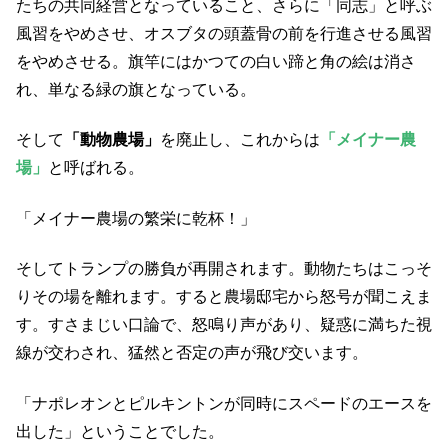
たちの共同経営となっていること、さらに「同志」と呼ぶ
風習をやめさせ、オスブタの頭蓋骨の前を行進させる風習
をやめさせる。旗竿にはかつての白い蹄と角の絵は消さ
れ、単なる緑の旗となっている。
そして
「動物農場」
を廃止し、これからは
「メイナー農
場」
と呼ばれる。
「メイナー農場の繁栄に乾杯！」
そしてトランプの勝負が再開されます。動物たちはこっそ
りその場を離れます。すると農場邸宅から怒号が聞こえま
す。すさまじい口論で、怒鳴り声があり、疑惑に満ちた視
線が交わされ、猛然と否定の声が飛び交います。
「ナポレオンとピルキントンが同時にスペードのエースを
出した」ということでした。