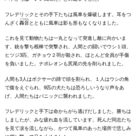
フレデリックとその手下たちは風車を爆破します。耳をつ
ごうおん
んざく
轟音
とともに風車は影も形もなくなりました。
これを見て動物たちは一丸となって突進し敵に向かいま
す。銃を撃ち棍棒で突撃され、人間との闘いでウシ１頭、
ヒツジ3匹、ガチョウ２羽が殺され、ほとんど全員が手傷
を負いました。ナポレオンも尻尾の先を削られました。
人間も3人はボクサーの蹄で頭を割られ、１人はウシの角
で腹をえぐられ、9匹の犬たちは恐ろしいうなり声をあ
げ、人間たちはパニックに襲われました。
フレデリックと手下は命からがら逃げだしました。勝ちは
しましたが、みな疲れ血を流しています。死んだ同志たち
を見て涙を流しながら、かつて風車のあった場所で悲しみ