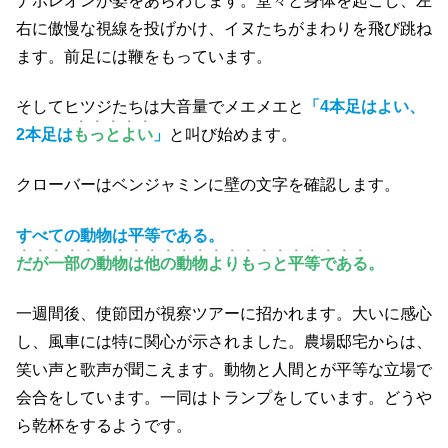
ナポレオンが姿をあらわします。堂々と身体を起こし、左
右に傲慢な視線を投げかけ、イヌたちがまわりを飛び跳ね
ます。前足には鞭をもっています。
そしてヒツジたちは大音量でメエメエと
「4本足はよい、
・・・・・
2本足は
もっとよい
」
と叫び始めます。
クローバーはベンジャミンに壁の文字を確認します。
すべての動物は平等である。
・・・・・・・・・・・・・・・・・・・・・・
だが一部の動物は他の動物よりもっと平等である
。
一週間後、使節団が視察ツアーに招かれます。大いに感心
し、風車には特に関心が示されました。農場邸宅からは、
笑い声と歌声が聞こえます。動物と人間とが平等な立場で
会合をしています。一同はトランプをしています。どうや
ら乾杯をするようです。