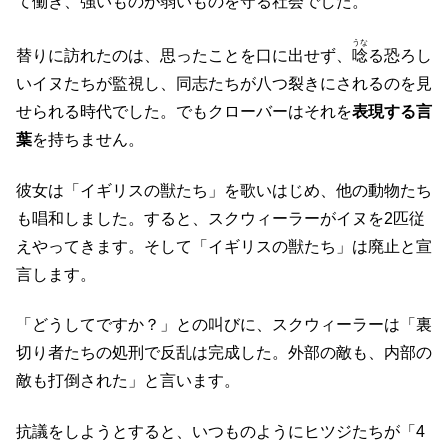
て働き、強いものが弱いものを守る社会でした。
うな
替りに訪れたのは、思ったことを口に出せず、
唸
る恐ろし
いイヌたちが監視し、同志たちが八つ裂きにされるのを見
せられる時代でした。でもクローバーはそれを
表現する言
葉
を持ちません。
彼女は「イギリスの獣たち」を歌いはじめ、他の動物たち
も唱和しました。すると、スクウィーラーがイヌを2匹従
えやってきます。そして「イギリスの獣たち」は廃止と宣
言します。
「どうしてですか？」との叫びに、スクウィーラーは「裏
切り者たちの処刑で反乱は完成した。外部の敵も、内部の
敵も打倒された」と言います。
抗議をしようとすると、いつものようにヒツジたちが「4