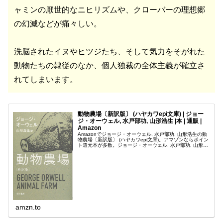
ャミンの厭世的なニヒリズムや、クローバーの理想郷
の幻滅などが痛々しい。
洗脳されたイヌやヒツジたち、そして気力をそがれた
動物たちの隷従のなか、個人独裁の全体主義が確立さ
れてしまいます。
動物農場〔新訳版〕 (ハヤカワepi文庫) | ジョー
ジ・オーウェル, 水戸部功, 山形浩生 |本 | 通販 |
Amazon
Amazonでジョージ・オーウェル, 水戸部功, 山形浩生の動
物農場〔新訳版〕 (ハヤカワepi文庫)。アマゾンならポイン
ト還元本が多数。ジョージ・オーウェル, 水戸部功, 山形浩
生作品ほか、お急ぎ便対象商品は当日お届けも可能。また
動物農場...
amzn.to