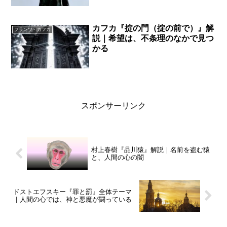
カフカ『掟の門（掟の前で）』解
フランツ・カフカ
説｜希望は、不条理のなかで見つ
かる
スポンサーリンク
村上春樹『品川猿』解説｜名前を盗む猿
と、人間の心の闇
ドストエフスキー『罪と罰』全体テーマ
｜人間の心では、神と悪魔が闘っている